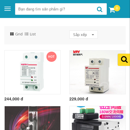
0
Toggle
navigation
Grid
List
Sắp xếp
HOT
244,000 đ
229,000 đ