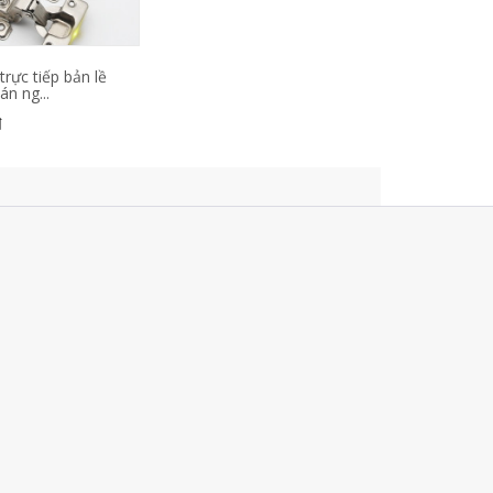
rực tiếp bản lề
án ng...
đ