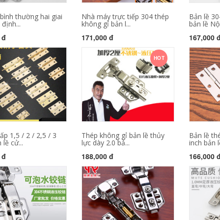
bình thường hai giai
Nhà máy trực tiếp 304 thép
Bản lề 30
định...
không gỉ bản l...
bản lề Nội
 đ
171,000 đ
167,000 
HOT
ấp 1,5 / 2 / 2,5 / 3
Thép không gỉ bản lề thủy
Bản lề th
lề cử...
lực dày 2.0 bả...
inch bản lề
 đ
188,000 đ
166,000 