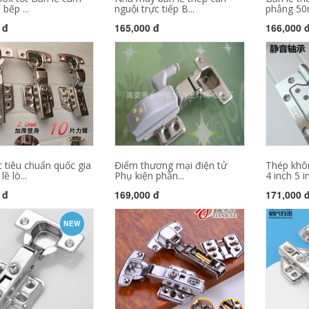
bếp ...
nguội trực tiếp B...
phẳng 50
 đ
165,000 đ
166,000 
 tiêu chuẩn quốc gia
Điểm thương mại điện tử
Thép khô
ề lò...
Phụ kiện phần...
4 inch 5 in
 đ
169,000 đ
171,000 
NEW