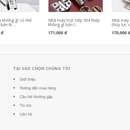
p không gỉ có thể
Nhà máy trực tiếp 304 thép
Nhà máy t
bản lề ...
không gỉ bản l...
thủy lực c
 đ
171,000 đ
170,000 
TẠI SAO CHỌN CHÚNG TÔI
Giới thiệu
Hướng dẫn mua hàng
Câu hỏi thường gặp
Tin tức
Liên hệ