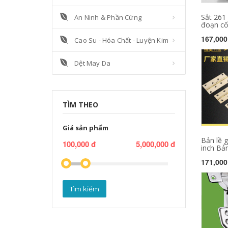
Sắt 261 
An Ninh & Phần Cứng
đoạn cố 
167,000
Cao Su - Hóa Chất - Luyện Kim
Dệt May Da
TÌM THEO
Giá sản phẩm
Bản lề g
100,000 đ
5,000,000 đ
inch Bản 
171,000
Tìm kiếm