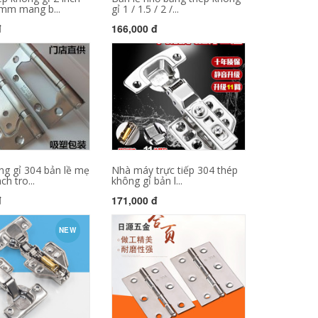
mm mang b...
gỉ 1 / 1.5 / 2 /...
đ
166,000 đ
ng gỉ 304 bản lề mẹ
Nhà máy trực tiếp 304 thép
ch tro...
không gỉ bản l...
đ
171,000 đ
NEW