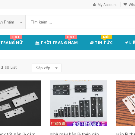
My Account
Wish
Sản Phẩm
HOT
HOT
MỚI
 TRANG NỮ
THỜI TRANG NAM
TIN TỨC
LI
id
List
Sắp xếp
nox tốt Bản lề câm
Nhà máy bản lề thép cán
Bản lề th