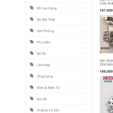
Cửa nhà 
Đồ Gia Dụng
167,000
Đồ Nội Thất
Văn Phòng
Phụ Kiện
Đồ Ăn
Xác thực
304 bản l
Làm Đẹp
169,000
Ứng Dụng
Điện & Điện Tử
Bao Bì
Thiết Bị Cơ Khí