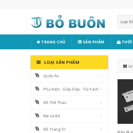
Loại 
TRANG CHỦ
SẢN PHẨM
THỜI
LOẠI SẢN PHẨM
Gr
Quần Áo
Phụ Kiện - Giày Dép - Túi Xách
Đồ Thể Thao
Mẹ và Bé
Đồ Trang Trí
Bản lề i