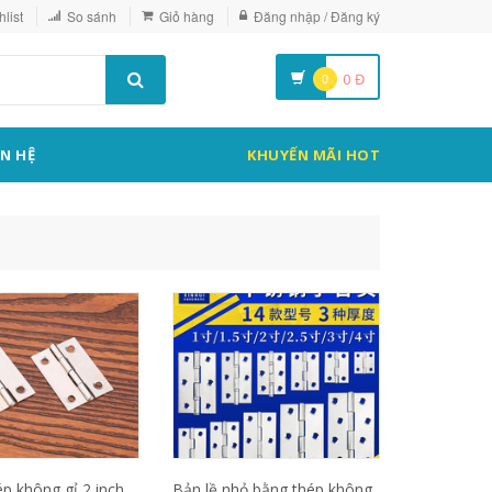
list
So sánh
Giỏ hàng
Đăng nhập / Đăng ký
0
0
Đ
ÊN HỆ
KHUYẾN MÃI HOT
ép không gỉ 2 inch
Bản lề nhỏ bằng thép không