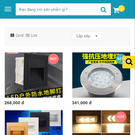
0
Toggle
navigation
Grid
List
Sắp xếp
HOT
NEW
268,000 đ
341,000 đ
HOT