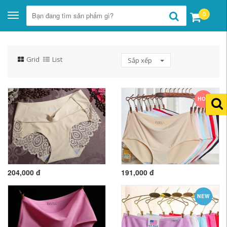
0
Toggle
navigation
Grid
List
Sắp xếp
HOT
204,000 đ
191,000 đ
NEW