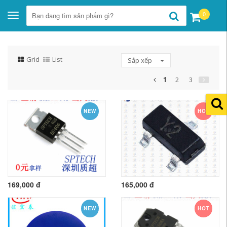
0
Toggle
navigation
Grid
List
Sắp xếp
1
2
3
NEW
HOT
169,000 đ
165,000 đ
NEW
HOT