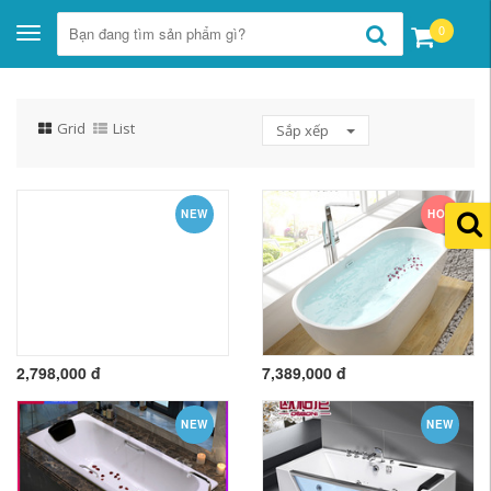
0
Toggle
navigation
Grid
List
Sắp xếp
NEW
HOT
2,798,000 đ
7,389,000 đ
NEW
NEW