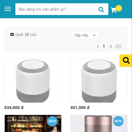
0
Toggle
navigation
Grid
List
Sắp xếp
1
2
634,000 đ
401,000 đ
NEW
NEW