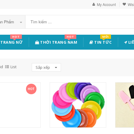
My Account
Wish
Sản Phẩm
HOT
HOT
MỚI
 TRANG NỮ
THỜI TRANG NAM
TIN TỨC
LI
id
List
Sắp xếp
HOT