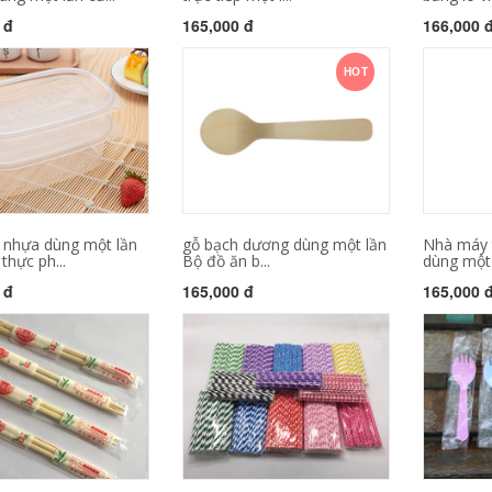
 đ
165,000 đ
166,000 
HOT
 nhựa dùng một lần
gỗ bạch dương dùng một lần
Nhà máy t
thực ph...
Bộ đồ ăn b...
dùng một l
 đ
165,000 đ
165,000 