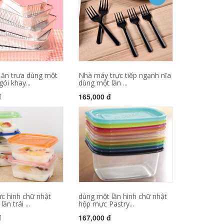
 ăn trưa dùng một
Nhà máy trực tiếp ngạnh nĩa
ói khay...
dùng một lần ...
đ
165,000 đ
c hình chữ nhật
dùng một lần hình chữ nhật
ần trái ...
hộp mực Pastry...
đ
167,000 đ