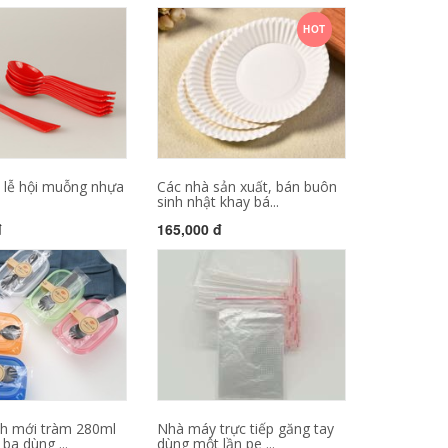
HOT
 lễ hội muỗng nhựa
Các nhà sản xuất, bán buôn
sinh nhật khay bá...
đ
165,000 đ
nh mới tràm 280ml
Nhà máy trực tiếp găng tay
 ba dùng ...
dùng một lần pe ...