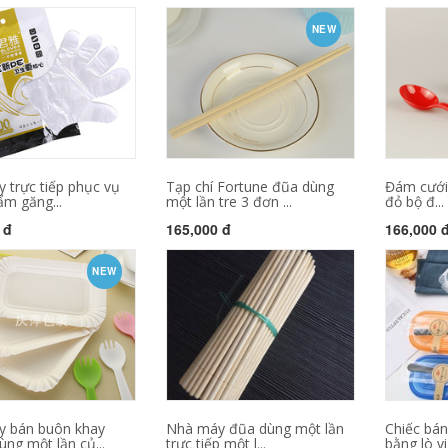
NEW
 trực tiếp phục vụ
Tạp chí Fortune đũa dùng
Đám cưới
ẩm găng...
một lần tre 3 đơn ...
đỏ bộ đ...
 đ
165,000 đ
166,000 
NEW
 bán buôn khay
Nhà máy đũa dùng một lần
Chiếc bá
ng một lần củ...
trực tiếp một l...
bằng lò vi