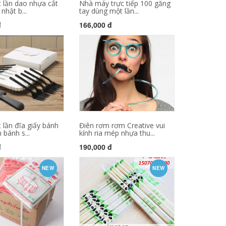
 lần dao nhựa cắt
Nhà máy trực tiếp 100 găng
nhật b...
tay dùng một lần...
đ
166,000 đ
lần đĩa giấy bánh
Điên rơm rơm Creative vui
 bánh s...
kính ria mép nhựa thu...
đ
190,000 đ
NEW
NEW