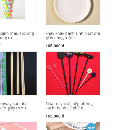
 xanh màu sọc ống
khay khay bánh sinh nhật đĩa
dùng m...
giấy dùng một l...
đ
165,000 đ
keaway sạn nhà
Nhà máy trực tiếp phòng
o giấy trực t...
sạch thanh cà phê d...
đ
165,000 đ
NEW