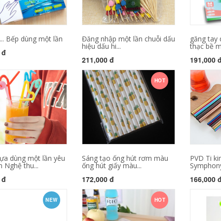
.. Bếp dùng một lần
Đăng nhập một lần chuỗi dấu
găng tay
hiệu dấu hi...
thạc bề mặ
 đ
211,000 đ
191,000 
HOT
ựa dùng một lần yêu
Sáng tạo ống hút rơm màu
PVD Ti ki
 Nghệ thu...
ống hút giấy màu...
Symphony
 đ
172,000 đ
166,000 
NEW
HOT