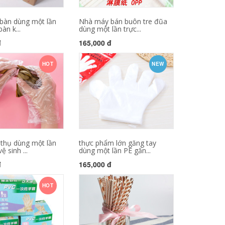
 bàn dùng một lần
Nhà máy bán buôn tre đũa
bàn k...
dùng một lần trực...
đ
165,000 đ
HOT
NEW
 thụ dùng một lần
thực phẩm lớn găng tay
ệ sinh ...
dùng một lần PE găn...
đ
165,000 đ
HOT