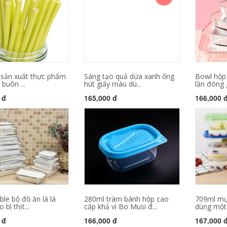
 sản xuất thực phẩm
Sáng tạo quả dứa xanh ống
Bowl hộp
 buôn ...
hút giấy màu dù...
lần đóng g
 đ
165,000 đ
166,000 
le bộ đồ ăn lá lá
280ml tràm bánh hộp cao
709ml mự
bì thịt...
cấp khả vi Bo Musi đ...
dùng một l
 đ
166,000 đ
167,000 