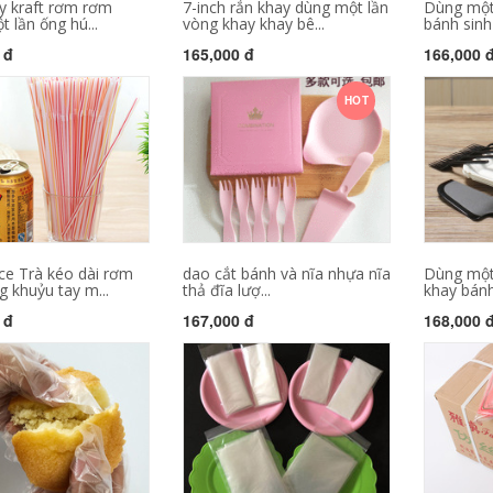
y kraft rơm rơm
7-inch rắn khay dùng một lần
Dùng một
 lần ống hú...
vòng khay khay bê...
bánh sinh 
 đ
165,000 đ
166,000 
HOT
ice Trà kéo dài rơm
dao cắt bánh và nĩa nhựa nĩa
Dùng một 
 khuỷu tay m...
thả đĩa lượ...
khay bánh
 đ
167,000 đ
168,000 