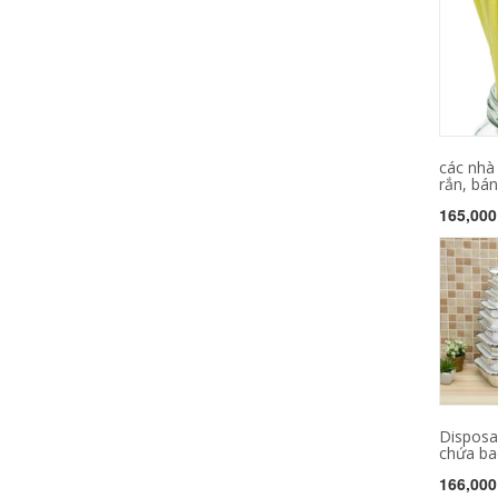
các nhà
rắn, bán
165,000
Disposab
chứa bao 
166,000