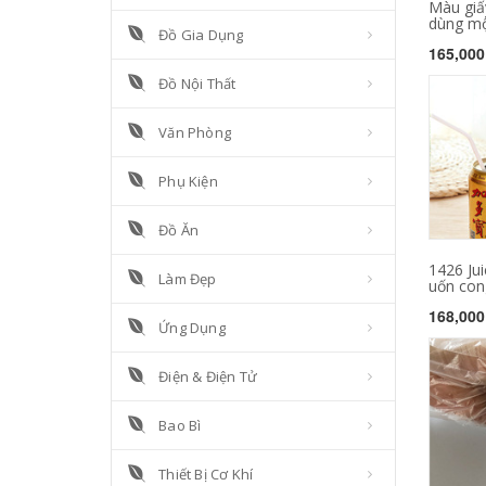
Màu giấ
dùng một
Đồ Gia Dụng
165,000
Đồ Nội Thất
Văn Phòng
Phụ Kiện
Đồ Ăn
1426 Ju
Làm Đẹp
uốn cong
168,000
Ứng Dụng
Điện & Điện Tử
Bao Bì
Thiết Bị Cơ Khí