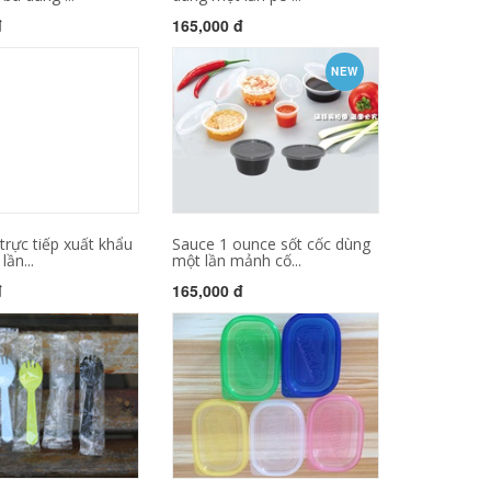
đ
165,000 đ
NEW
rực tiếp xuất khẩu
Sauce 1 ounce sốt cốc dùng
ần...
một lần mảnh cố...
đ
165,000 đ