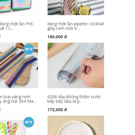
 dùng một lần PVC
dùng một lần pipette cocktail
t / c...
giấy rơm môi tr...
đ
190,000 đ
NEW
m loại vàng rơm
9206 dày không thấm nước
 ống hút 304 Ma...
bếp bếp dầu lá p...
đ
172,000 đ
NEW