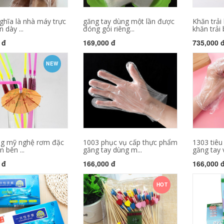
ghĩa là nhà máy trực
găng tay dùng một lần được
Khăn trải
 dày ...
đóng gói riêng...
khăn trải 
 đ
169,000 đ
735,000 
NEW
g mỹ nghệ rơm đặc
1003 phục vụ cấp thực phẩm
1303 tiêu
 bên ...
găng tay dùng m...
găng tay v
 đ
166,000 đ
166,000 
HOT