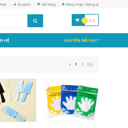
list
So sánh
Giỏ hàng
Đăng nhập / Đăng ký
0
0
Đ
ÊN HỆ
KHUYẾN MÃI HOT
1
2