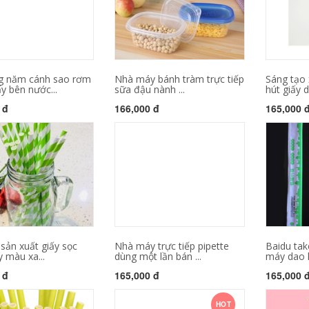
g năm cánh sao rơm
Nhà máy bánh tràm trực tiếp
Sáng tạo
y bên nước...
sữa đậu nành ...
hút giấy 
 đ
166,000 đ
165,000 
sản xuất giấy sọc
Nhà máy trực tiếp pipette
Baidu ta
 màu xa...
dùng một lần bán ...
máy dao ké
 đ
165,000 đ
165,000 
HOT