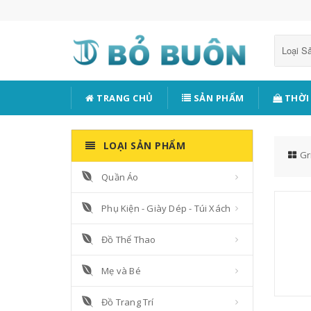
Loại 
TRANG CHỦ
SẢN PHẨM
THỜI
LOẠI SẢN PHẨM
Gr
Quần Áo
Phụ Kiện - Giày Dép - Túi Xách
Đồ Thể Thao
Mẹ và Bé
Đồ Trang Trí