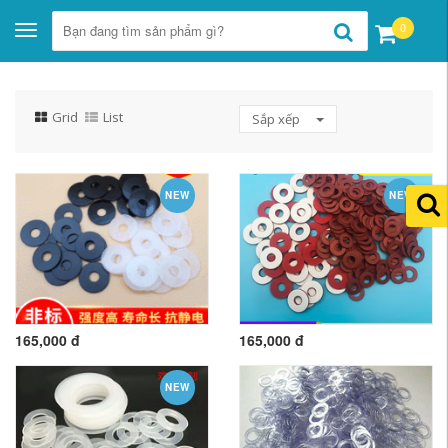
0
Toggle
navigation
Grid
List
Sắp xếp
NEW
NEW
165,000 đ
165,000 đ
NEW