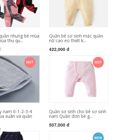
quần nhung bé mùa
Quần bé sơ sinh mặc quần
ùa thu qu...
nữ cao eo thiết k...
đ
422,000 đ
HOT
HOT
y nam 0-1-2-3-4
Quần sơ sinh cho bé sơ sinh
ùa xuân và quần
nam Quần đơn bé g...
507,000 đ
đ
NEW