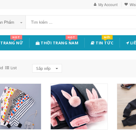
My Account
Wish
Sản Phẩm
HOT
HOT
MỚI
 TRANG NỮ
THỜI TRANG NAM
TIN TỨC
LI
id
List
Sắp xếp