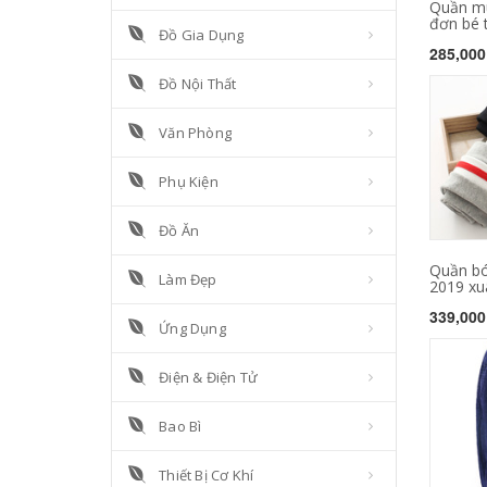
Quần mù
đơn bé t
Đồ Gia Dụng
285,000
Đồ Nội Thất
Văn Phòng
Phụ Kiện
Đồ Ăn
Quần bó
Làm Đẹp
2019 xuâ
339,000
Ứng Dụng
Điện & Điện Tử
Bao Bì
Thiết Bị Cơ Khí