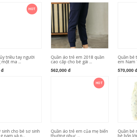
HOT
y triều tay người
Quần áo trẻ em 2018 quần
Quần bé t
 một ma ...
cao cấp cho bé gái ...
em Nam T
 đ
562,000 đ
570,000 
HOT
 sinh cho bé sơ sinh
Quần áo trẻ em của mẹ biển
Quần bé 
g nam và n...
thường phục ...
bé bốn lớ