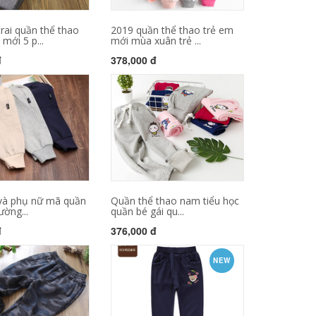
rai quần thể thao
2019 quần thể thao trẻ em
mới 5 p...
mới mùa xuân trẻ ...
đ
378,000 đ
và phụ nữ mã quần
Quần thể thao nam tiểu học
ường...
quần bé gái qu...
đ
376,000 đ
NEW