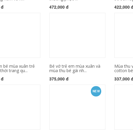
 đ
472,000 đ
422,000 
 bé mùa xuân trẻ
Bé vớ trẻ em mùa xuân và
Mùa thu 
hời trang qu...
mùa thu bé gái nh...
cotton bé 
 đ
375,000 đ
337,000 
NEW