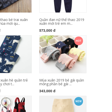
thao bé trai xuân
Quần đan nữ thể thao 2019
ùa mới qu...
xuân mới trẻ em m...
đ
573,000 đ
HOT
xuân hè quần trẻ
Mùa xuân 2019 bé gái quần
 chơi t...
mỏng phần bé gái ...
đ
343,000 đ
NEW