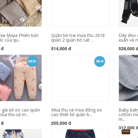
Hai Majia Phiên bản
Quần bé trai mùa thu 2018
Dây đeo 
c của qu...
quần 2 quần bó sát ...
xuân và m
 đ
514,000 đ
528,000 
NEW
NEW
 gái bé eo cao quần
Mùa thu và mùa đông eo
Baby bab
ùa thu và m...
cao thiết kế quần b...
cotton m
m...
 đ
255,000 đ
312,000 