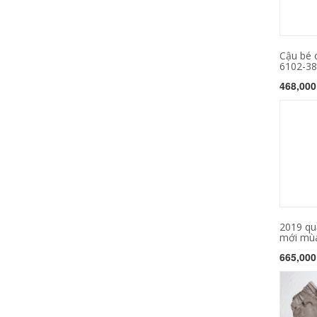
Cậu bé 
6102-381
468,000
2019 qu
mới mùa
665,000