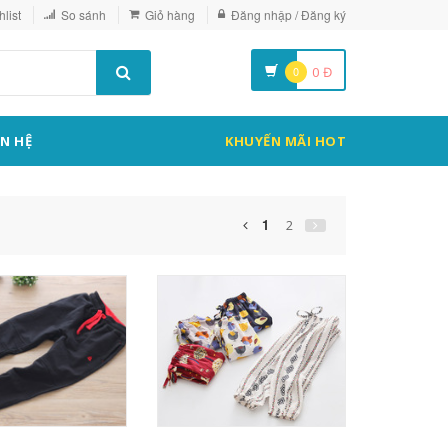
list
So sánh
Giỏ hàng
Đăng nhập / Đăng ký
0
0
Đ
ÊN HỆ
KHUYẾN MÃI HOT
1
2