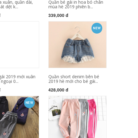
 xuân, quần dài,
Quần bé gái in hoa bó chân
t dệt k...
mùa hè 2019 phiên b...
đ
339,000 đ
NEW
gái 2019 mới xuân
Quần short denim bên bé
 ngoại 0...
2019 hè mới cho bé gái...
đ
428,000 đ
NEW