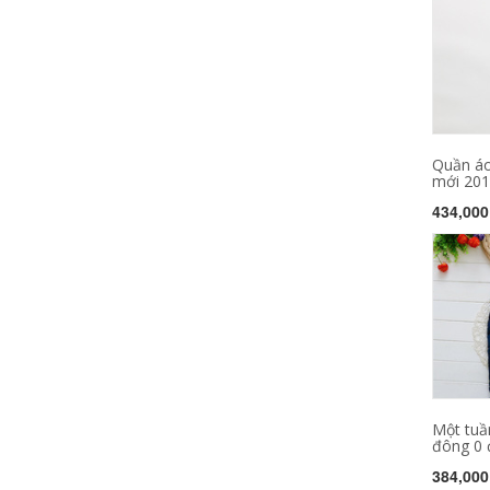
Quần áo
mới 2019
434,000
Một tuầ
đông 0 đ
384,000