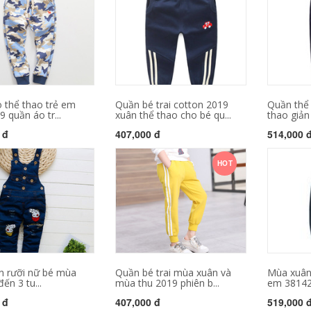
 thể thao trẻ em
Quần bé trai cotton 2019
Quần thể 
 quần áo tr...
xuân thể thao cho bé qu...
thao giản 
 đ
407,000 đ
514,000 
HOT
n rưỡi nữ bé mùa
Quần bé trai mùa xuân và
Mùa xuân
ến 3 tu...
mùa thu 2019 phiên b...
em 38142 
 đ
407,000 đ
519,000 