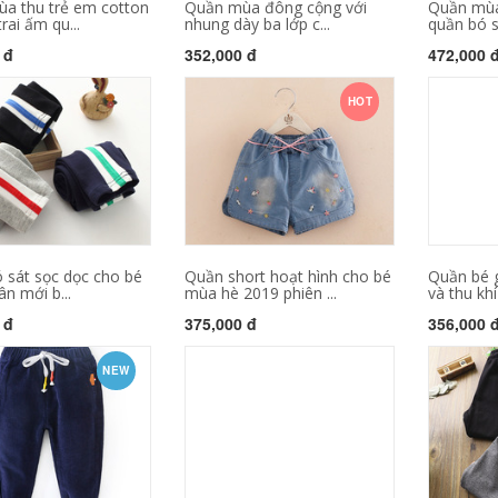
a thu trẻ em cotton
Quần mùa đông cộng với
Quần mùa
rai ấm qu...
nhung dày ba lớp c...
quần bó sá
 đ
352,000 đ
472,000 
HOT
 sát sọc dọc cho bé
Quần short hoạt hình cho bé
Quần bé 
n mới b...
mùa hè 2019 phiên ...
và thu khí
 đ
375,000 đ
356,000 
NEW