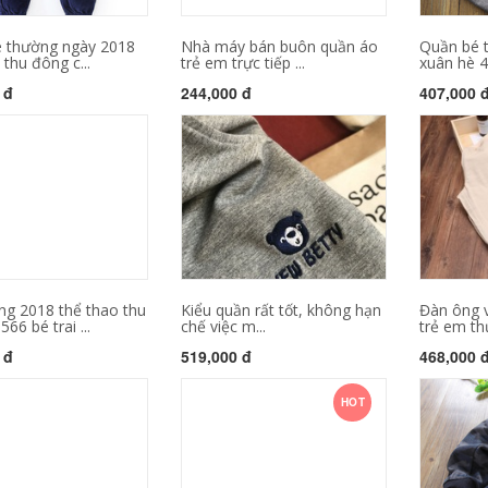
 thường ngày 2018
Nhà máy bán buôn quần áo
Quần bé t
thu đông c...
trẻ em trực tiếp ...
xuân hè 4 
 đ
244,000 đ
407,000 
ng 2018 thể thao thu
Kiểu quần rất tốt, không hạn
Đàn ông 
66 bé trai ...
chế việc m...
trẻ em th
 đ
519,000 đ
468,000 
HOT