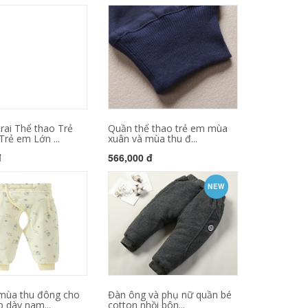
rai Thể thao Trẻ
Quần thể thao trẻ em mùa
rẻ em Lớn ...
xuân và mùa thu đ...
đ
566,000 đ
NEW
mùa thu đông cho
Đàn ông và phụ nữ quần bé
p dày nam...
cotton nhồi bôn...