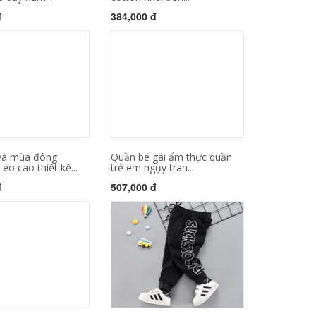
đ
384,000 đ
và mùa đông
Quần bé gái ẩm thực quần
eo cao thiết kế...
trẻ em ngụy tran...
đ
507,000 đ