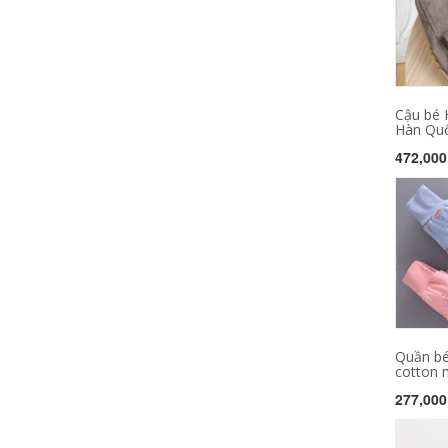
Cậu bé 
Hàn Quố
472,000
Quần bé
cotton m
277,000