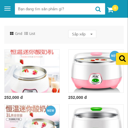
0
Toggle
navigation
Grid
List
Sắp xếp
NEW
252,000 đ
252,000 đ
NEW