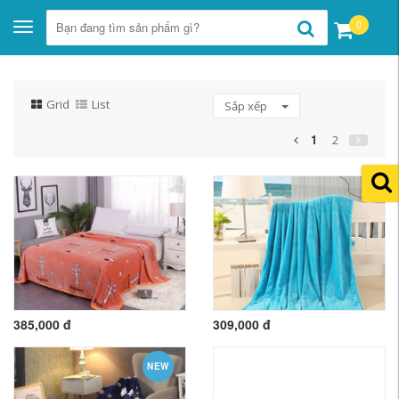
0
Toggle
navigation
Grid
List
Sắp xếp
1
2
385,000 đ
309,000 đ
NEW